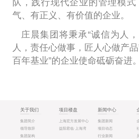
队，
践行
现代企业的管理模式
气、有正义、有价值的企业
。
庄晨集团
将秉承
“诚信为人
人，责任心做事
，
匠人心做产品
百年基业
”的企业使命砥砺奋进
关于我们
项目楼盘
新闻中心
集团简介
上海宏方发展中心
集团新闻
领导致辞
益阳君临·上海湾
项目动态
集团架构
行业新闻